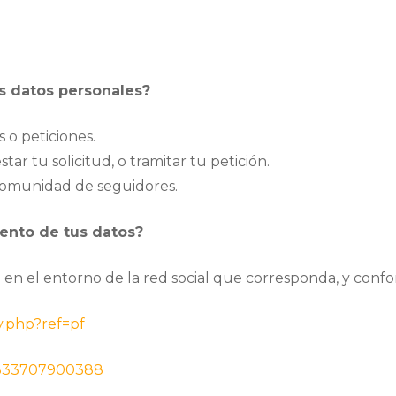
us datos personales?
s o peticiones.
star tu solicitud, o tramitar tu petición.
comunidad de seguidores.
iento de tus datos?
en el entorno de la red social que corresponda, y confor
y.php?ref=pf
55833707900388