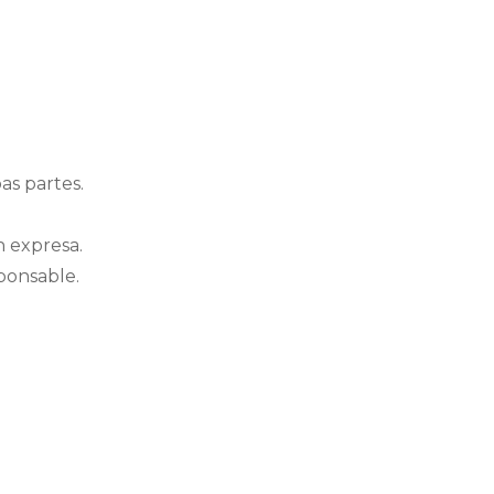
s partes.
n expresa.
sponsable.