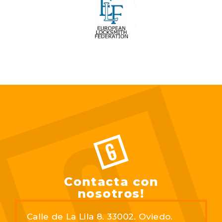
Contacta con
nosotros!
Calle de La Lila 8. 33002. Oviedo.